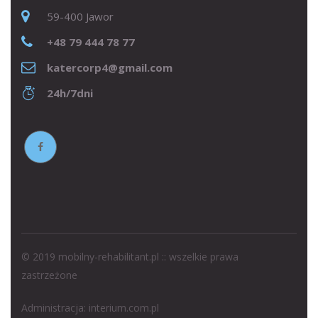
59-400 Jawor
+48 79 444 78 77
katercorp4@gmail.com
24h/7dni
© 2019 mobilny-rehabilitant.pl :: wszelkie prawa
zastrzeżone
Administracja:
interium.com.pl